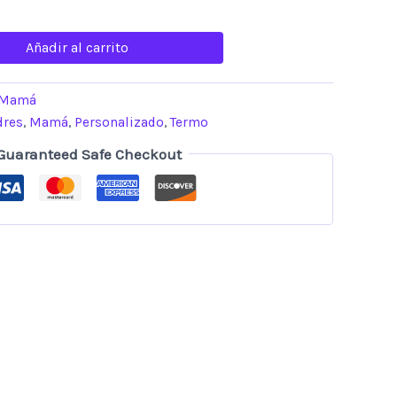
Añadir al carrito
 Mamá
dres
,
Mamá
,
Personalizado
,
Termo
Guaranteed Safe Checkout