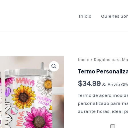
Inicio
Quienes So
Termo
Inicio
/
Regalos para M
Personalizado
para
Termo Personaliz
Mamá
–
$
34.99
& Envío GRA
40
oz
Termo de acero inoxida
cantidad
personalizado para ma
durante horas, ideal pa