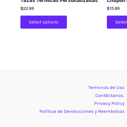
Tazas Térmicas Personalizadas
Chupón 
$
22.99
$
15.99
Select options
Selec
Terminos de Uso
Contáctanos.
Privacy Policy
Política de Devoluciones y Reembolsos