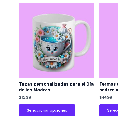
Este
producto
tiene
múltiples
variantes.
Las
opciones
se
pueden
elegir
en
Tazas personalizadas para el Día
Termos 
la
de las Madres
pedrerí
página
$
15.99
$
44.99
de
producto
Seleccionar opciones
Selec