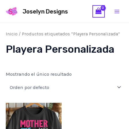
Ir
Main
Joselyn Designs
al
Men
contenido
Inicio
/ Productos etiquetados “Playera Personalizada”
Playera Personalizada
Mostrando el único resultado
Este
producto
tiene