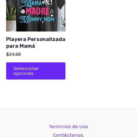
múltiples
variantes.
Las
opciones
se
Playera Personalizada
pueden
para Mamá
elegir
$
24.99
en
Seleccionar
la
opciones
página
de
producto
Terminos de Uso
Contáctanos.