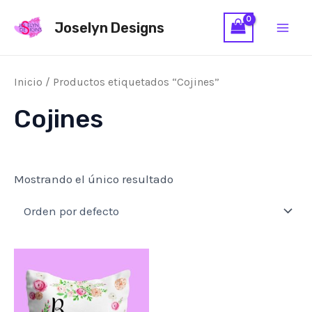
Ir
Main
Joselyn Designs
al
Men
contenido
Inicio
/ Productos etiquetados “Cojines”
Cojines
Mostrando el único resultado