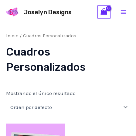
Ir
Main
Joselyn Designs
al
Men
contenido
Inicio
/ Cuadros Personalizados
Cuadros
Personalizados
Mostrando el único resultado
Este