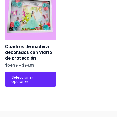
producto
tiene
múltiples
variantes.
Las
opciones
se
Cuadros de madera
pueden
decorados con vidrio
de protección
elegir
$
54.99
–
$
94.99
en
la
Seleccionar
página
opciones
de
producto